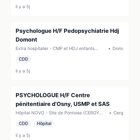
il y a 5j
Psychologue H/F Pedopsychiatrie Hdj
Domont
Extra hospitalier - CMP et HDJ enfants
•
Domont
Domont (DOMONT)
CDD
il y a 5j
PSYCHOLOGUE H/F Centre
pénitentiaire d’Osny, USMP et SAS
Hôpital NOVO - Site de Pontoise (CERGY
•
Cergy
PONTOISE)
CDD
Hôpital
il y a 5j