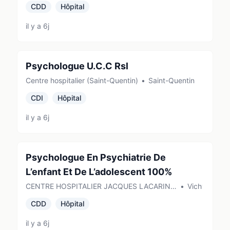
CDD
Hôpital
Rouen)
il y a 6j
Psychologue U.C.C Rsl
Centre hospitalier (Saint-Quentin)
•
Saint-Quentin
CDI
Hôpital
il y a 6j
Psychologue En Psychiatrie De
L’enfant Et De L’adolescent 100%
CENTRE HOSPITALIER JACQUES LACARIN
•
Vichy
(VICHY)
CDD
Hôpital
il y a 6j