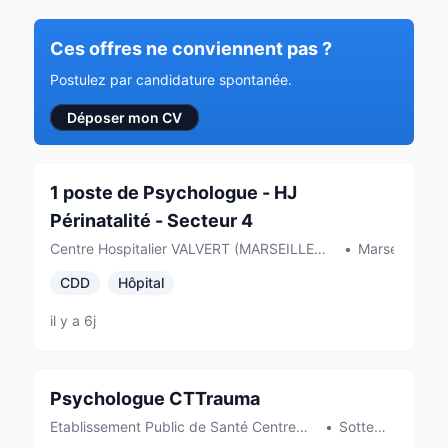
Ces offres ne conviennent pas ?
Postulez par candidature spontanée.
Déposer mon CV
1 poste de Psychologue - HJ
Périnatalité - Secteur 4
Centre Hospitalier VALVERT (MARSEILLE
•
Marseille
11EME ARRONDISS)
CDD
Hôpital
il y a 6j
Psychologue CTTrauma
Etablissement Public de Santé Centre
•
Sotteville-
Hospitalier du Rouvray (Sotteville-les-
lès-Rouen