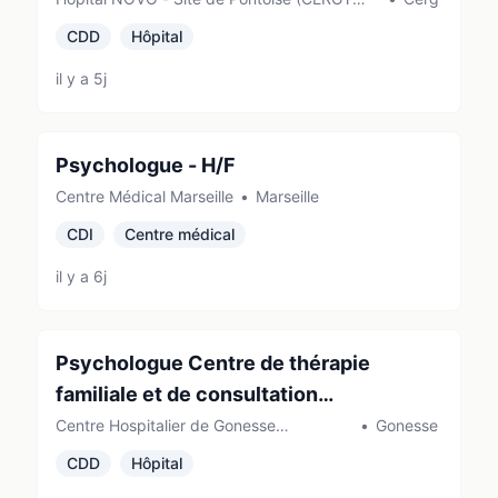
PONTOISE)
CDD
Hôpital
il y a 5j
Psychologue - H/F
Centre Médical Marseille
•
Marseille
CDI
Centre médical
il y a 6j
Psychologue Centre de thérapie
familiale et de consultation
transculturelle (CTFCT)
Centre Hospitalier de Gonesse
•
Gonesse
(Gonesse)
CDD
Hôpital