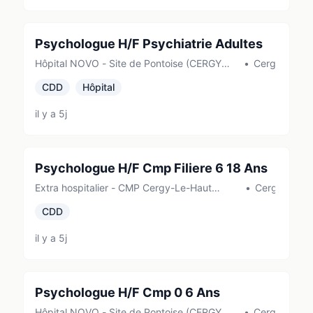
Psychologue H/F Psychiatrie Adultes
Hôpital NOVO - Site de Pontoise (CERGY
•
Cergy
PONTOISE)
CDD
Hôpital
il y a 5j
Psychologue H/F Cmp Filiere 6 18 Ans
Extra hospitalier - CMP Cergy-Le-Haut
•
Cergy
(Cergy-Le-Haut)
CDD
il y a 5j
Psychologue H/F Cmp 0 6 Ans
Hôpital NOVO - Site de Pontoise (CERGY
•
Cergy