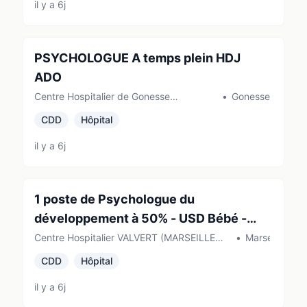
il y a 6j
PSYCHOLOGUE A temps plein HDJ
ADO
Centre Hospitalier de Gonesse
•
Gonesse
(Gonesse)
CDD
Hôpital
il y a 6j
1 poste de Psychologue du
développement à 50% - USD Bébé -
SESA
Centre Hospitalier VALVERT (MARSEILLE
•
Marseille
11EME ARRONDISS)
CDD
Hôpital
il y a 6j