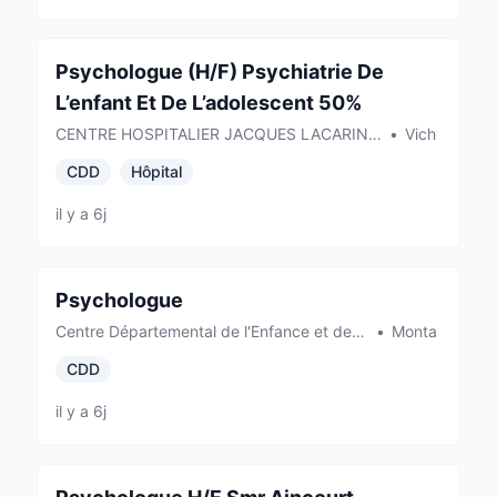
Psychologue (H/F) Psychiatrie De
L’enfant Et De L’adolescent 50%
CENTRE HOSPITALIER JACQUES LACARIN
•
Vichy
(VICHY)
CDD
Hôpital
il y a 6j
Psychologue
Centre Départemental de l'Enfance et de la
•
Montauban
Famille (MONTAUBAN)
CDD
il y a 6j