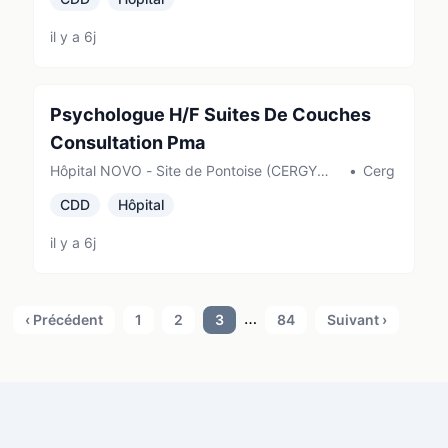
il y a 6j
Psychologue H/F Suites De Couches
Consultation Pma
Hôpital NOVO - Site de Pontoise (CERGY
•
Cergy
PONTOISE)
CDD
Hôpital
il y a 6j
…
‹ Précédent
1
2
3
84
Suivant ›