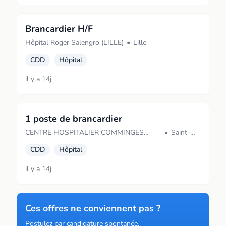
Brancardier H/F
Hôpital Roger Salengro (LILLE)
•
Lille
CDD
Hôpital
il y a 14j
1 poste de brancardier
CENTRE HOSPITALIER COMMINGES
•
Saint-
PYRENEES (Saint-Gaudens)
Gaudens
CDD
Hôpital
il y a 14j
Ces offres ne conviennent pas ?
Postulez par candidature spontanée.