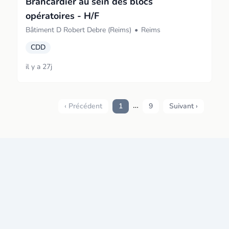
Brancardier au sein des blocs
opératoires - H/F
Bâtiment D Robert Debre (Reims)
•
Reims
CDD
il y a 27j
…
‹ Précédent
1
9
Suivant ›