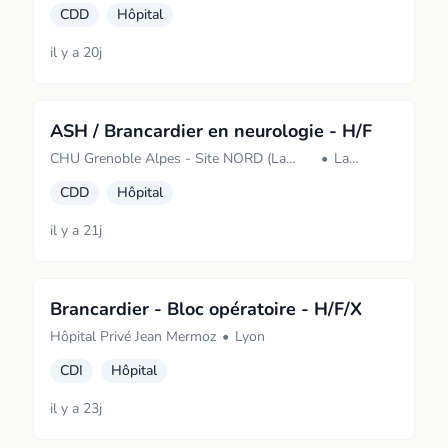
CDD
Hôpital
il y a 20j
ASH / Brancardier en neurologie - H/F
CHU Grenoble Alpes - Site NORD (La
•
La
Tronche)
Tronche
CDD
Hôpital
il y a 21j
Brancardier - Bloc opératoire - H/F/X
Hôpital Privé Jean Mermoz
•
Lyon
CDI
Hôpital
il y a 23j