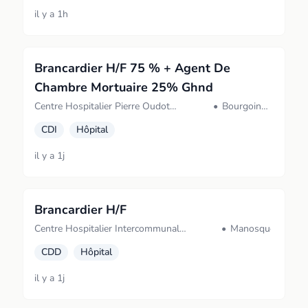
il y a 1h
Brancardier H/F 75 % + Agent De
Chambre Mortuaire 25% Ghnd
Centre Hospitalier Pierre Oudot
•
Bourgoin-
(BOURGOIN JALLIEU)
Jallieu
CDI
Hôpital
il y a 1j
Brancardier H/F
Centre Hospitalier Intercommunal
•
Manosque
(Manosque)
CDD
Hôpital
il y a 1j