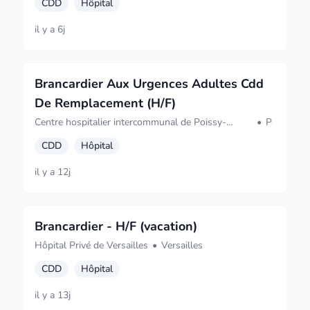
CDD
Hôpital
il y a 6j
Brancardier Aux Urgences Adultes Cdd
De Remplacement (H/F)
Centre hospitalier intercommunal de Poissy-
•
Poissy
Saint-Germain-en-Laye > Site hospitalier de
CDD
Hôpital
Poissy (POISSY)
il y a 12j
Brancardier - H/F (vacation)
Hôpital Privé de Versailles
•
Versailles
CDD
Hôpital
il y a 13j