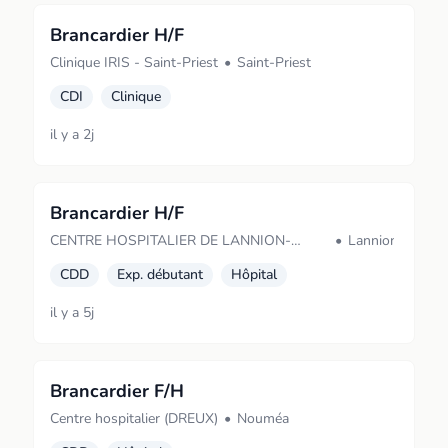
Brancardier H/F
Clinique IRIS - Saint-Priest
•
Saint-Priest
CDI
Clinique
il y a 2j
Brancardier H/F
CENTRE HOSPITALIER DE LANNION-
•
Lannion
TRESTEL
CDD
Exp. débutant
Hôpital
il y a 5j
Brancardier F/H
Centre hospitalier (DREUX)
•
Nouméa