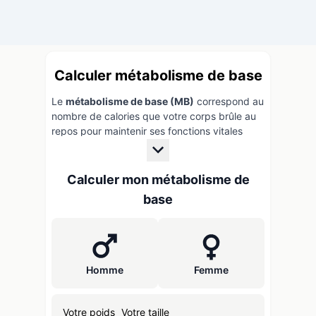
Calculer métabolisme de base
Le
métabolisme de base (MB)
correspond au
nombre de calories que votre corps brûle au
repos pour maintenir ses fonctions vitales
(respiration, circulation sanguine, régulation
de la température). Calculer votre
métabolisme basal est essentiel pour
Calculer mon métabolisme de
déterminer vos besoins caloriques quotidiens,
base​
que ce soit pour perdre du poids, maintenir
votre poids actuel ou prendre de la masse
musculaire.
Comment calculer le métabolisme de base ?
Homme
Femme
Notre calculateur utilise la
formule de Black
et al. (1996)
, particulièrement précise pour
les personnes en surpoids et les seniors de
Votre poids
Votre taille