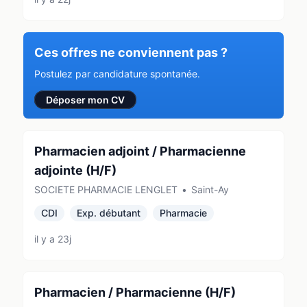
Ces offres ne conviennent pas ?
Postulez par candidature spontanée.
Déposer mon CV
Pharmacien adjoint / Pharmacienne
adjointe (H/F)
SOCIETE PHARMACIE LENGLET
•
Saint-Ay
CDI
Exp. débutant
Pharmacie
il y a 23j
Pharmacien / Pharmacienne (H/F)