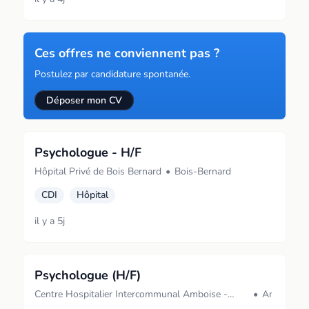
Ces offres ne conviennent pas ?
Postulez par candidature spontanée.
Déposer mon CV
Psychologue - H/F
Hôpital Privé de Bois Bernard
•
Bois-Bernard
CDI
Hôpital
il y a 5j
Psychologue (H/F)
Centre Hospitalier Intercommunal Amboise -
•
Amboise
Château-Renault Site d'Amboise : Hôpital Robert