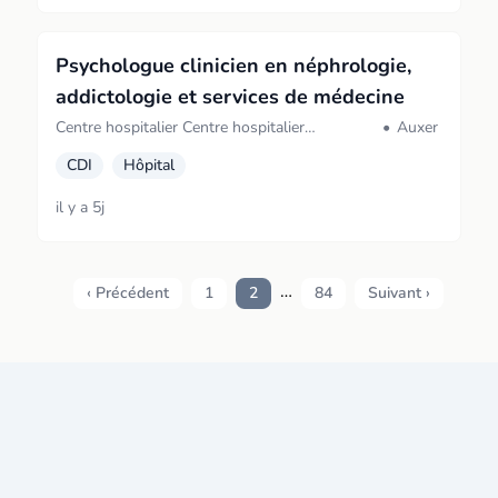
Psychologue clinicien en néphrologie,
addictologie et services de médecine
Centre hospitalier Centre hospitalier
•
Auxerre
d'Auxerre (Auxerre)
CDI
Hôpital
il y a 5j
…
‹ Précédent
1
2
84
Suivant ›