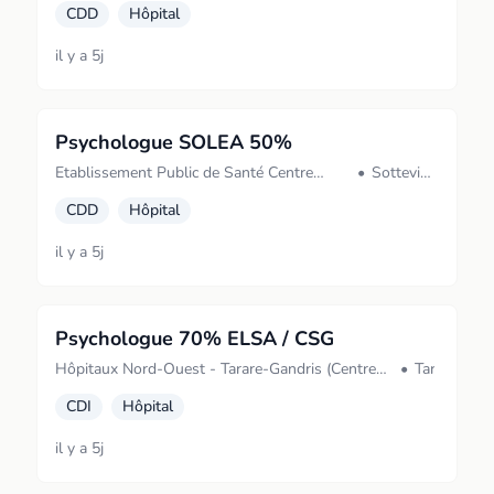
CDD
Hôpital
DEBRE (AMBOISE)
il y a 5j
Psychologue SOLEA 50%
Etablissement Public de Santé Centre
•
Sotteville-
Hospitalier du Rouvray (Sotteville-les-
lès-Rouen
CDD
Hôpital
Rouen)
il y a 5j
Psychologue 70% ELSA / CSG
Hôpitaux Nord-Ouest - Tarare-Gandris (Centre
•
Tarare
hospitalier de Tarare) (Tarare)
CDI
Hôpital
il y a 5j