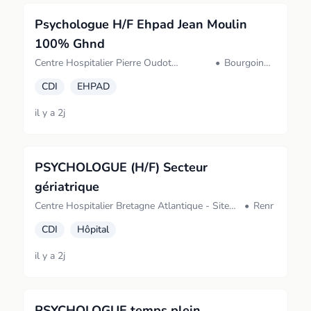
Psychologue H/F Ehpad Jean Moulin
100% Ghnd
Centre Hospitalier Pierre Oudot
•
Bourgoin-
(BOURGOIN JALLIEU)
Jallieu
CDI
EHPAD
il y a 2j
PSYCHOLOGUE (H/F) Secteur
gériatrique
Centre Hospitalier Bretagne Atlantique - Site
•
Rennes
de Vannes (Vannes)
CDI
Hôpital
il y a 2j
PSYCHOLOGUE temps plein