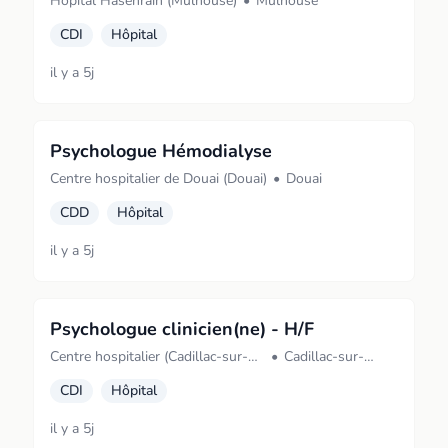
Hôpital Hasenrain (Mulhouse)
•
Mulhouse
CDI
Hôpital
il y a 5j
Psychologue Hémodialyse
Centre hospitalier de Douai (Douai)
•
Douai
CDD
Hôpital
il y a 5j
Psychologue clinicien(ne) - H/F
Centre hospitalier (Cadillac-sur-
•
Cadillac-sur-
Garonne)
Garonne
CDI
Hôpital
il y a 5j