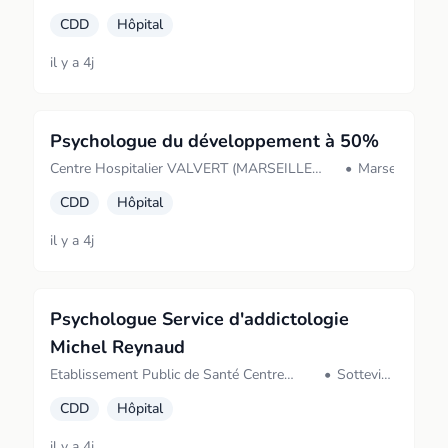
CDD
Hôpital
il y a 4j
Psychologue du développement à 50%
Centre Hospitalier VALVERT (MARSEILLE
•
Marseille
11EME ARRONDISS)
CDD
Hôpital
il y a 4j
Psychologue Service d'addictologie
Michel Reynaud
Etablissement Public de Santé Centre
•
Sotteville-
Hospitalier du Rouvray (Sotteville-les-
lès-Rouen
CDD
Hôpital
Rouen)
il y a 4j