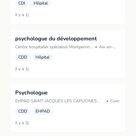
CDI
Hôpital
il y a 1j
psychologue du développement
Centre hospitalier spécialisé Montperrin
•
Aix-en-
(Aix-en-Provence)
Provence
CDD
Hôpital
il y a 1j
Psychologue
EHPAD SAINT JACQUES LES CAPUCINES
•
Cuers
(CUERS)
CDD
EHPAD
il y a 2j