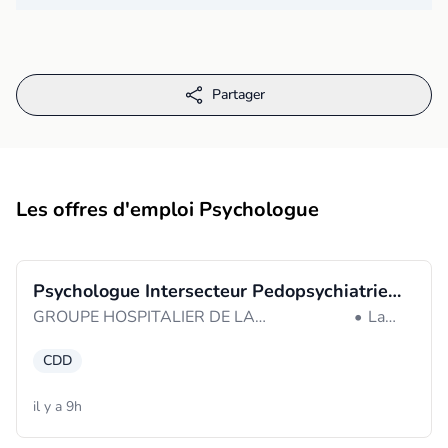
Partager
Les offres d'emploi Psychologue
Psychologue Intersecteur Pedopsychiatrie
GROUPE HOSPITALIER DE LA
•
La
Unite Plume
ROCHELLE-RE-AUNIS (La Rochelle)
Rochelle
CDD
il y a 9h