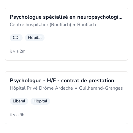
Psychologue spécialisé en neuropsychologie
Centre hospitalier (Rouffach)
•
Rouffach
- Psychologue du développement ou
clinicien(ne) - H/F
CDI
Hôpital
il y a 2m
Psychologue - H/F - contrat de prestation
Hôpital Privé Drôme Ardèche
•
Guilherand-Granges
Libéral
Hôpital
il y a 9h