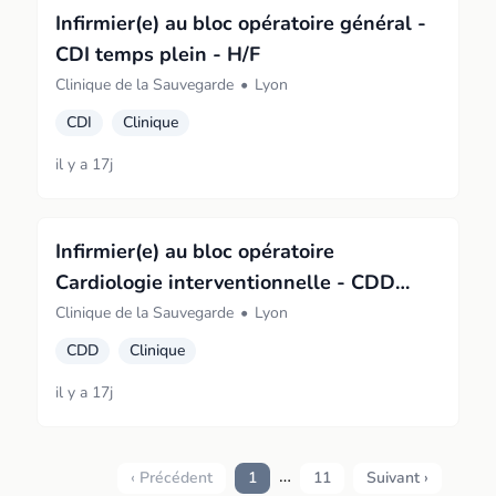
Infirmier(e) au bloc opératoire général -
CDI temps plein - H/F
Clinique de la Sauvegarde
•
Lyon
CDI
Clinique
il y a 17j
Infirmier(e) au bloc opératoire
Cardiologie interventionnelle - CDD
temps plein - H/F
Clinique de la Sauvegarde
•
Lyon
CDD
Clinique
il y a 17j
…
‹ Précédent
1
11
Suivant ›