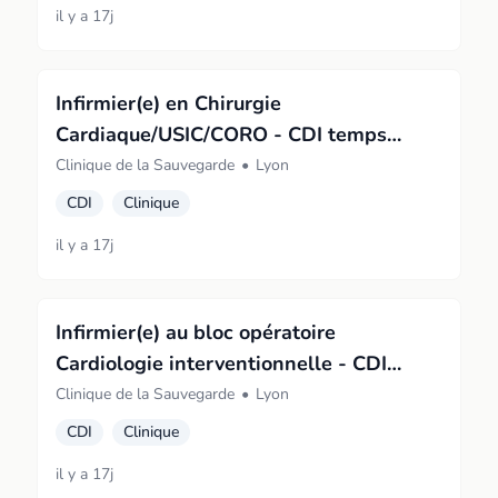
il y a 17j
Infirmier(e) en Chirurgie
Cardiaque/USIC/CORO - CDI temps
plein de nuit - H/F
Clinique de la Sauvegarde
•
Lyon
CDI
Clinique
il y a 17j
Infirmier(e) au bloc opératoire
Cardiologie interventionnelle - CDI
temps plein - H/F
Clinique de la Sauvegarde
•
Lyon
CDI
Clinique
il y a 17j