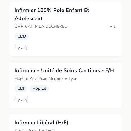
Infirmier 100% Pole Enfant Et
Adolescent
CMP-CATTP LA DUCHERE
•
Lyon
ENFANTS/ADOLESCENTS LA DUCHERE (LYON
CDD
9EME ARRONDISSEMENT)
il y a 6j
Infirmier - Unité de Soins Continus - F/H
Hôpital Privé Jean Mermoz
•
Lyon
CDI
Hôpital
il y a 8j
Infirmier Libéral (H/F)
Appel Medical
•
Lyon