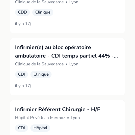
Clinique de la Sauvegarde
•
Lyon
CDD
Clinique
il y a 17j
Infirmier(e) au bloc opératoire
ambulatoire - CDI temps partiel 44% -
H/F
Clinique de la Sauvegarde
•
Lyon
CDI
Clinique
il y a 17j
Infirmier Référent Chirurgie - H/F
Hôpital Privé Jean Mermoz
•
Lyon
CDI
Hôpital