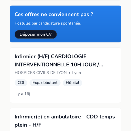
Ces offres ne conviennent pas ?
Postulez par candidature spontanée.
Déposer mon CV
Infirmier (H/F) CARDIOLOGIE
INTERVENTIONNELLE 10H JOUR /
Hôpital de la Croix-Rousse
HOSPICES CIVILS DE LYON
•
Lyon
CDI
Exp. débutant
Hôpital
il y a 16j
Infirmier(e) en ambulatoire - CDD temps
plein - H/F