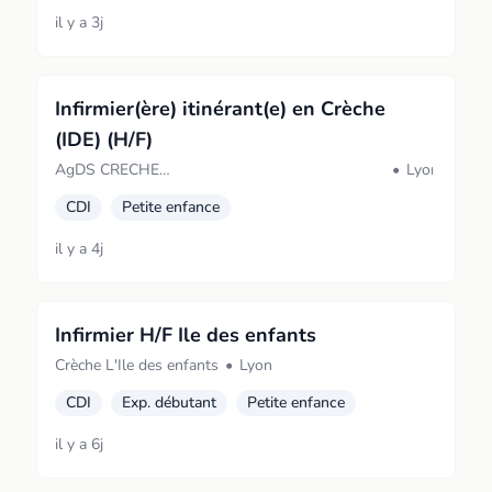
il y a 3j
Infirmier(ère) itinérant(e) en Crèche
(IDE) (H/F)
AgDS CRECHE
•
Lyon
GESTIONDEVELOPPEMENTSERVICES
CDI
Petite enfance
il y a 4j
Infirmier H/F Ile des enfants
Crèche L'Ile des enfants
•
Lyon
CDI
Exp. débutant
Petite enfance
il y a 6j