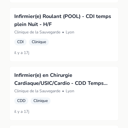
Infirmier(e) Roulant (POOL) - CDI temps
plein Nuit - H/F
Clinique de la Sauvegarde
•
Lyon
CDI
Clinique
il y a 17j
Infirmier(e) en Chirurgie
Cardiaque/USIC/Cardio - CDD Temps
plein de jour - H/F
Clinique de la Sauvegarde
•
Lyon
CDD
Clinique
il y a 17j