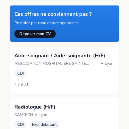
Ces offres ne conviennent pas ?
Postulez par candidature spontanée.
Déposer mon CV
Aide-soignant / Aide-soignante (H/F)
ASSOCIATION HOSPITALIERE SAINTE
•
Lyon
MARIE
CDI
il y a 11j
Radiologue (H/F)
SANTECH
•
Lyon
CDI
Exp. débutant