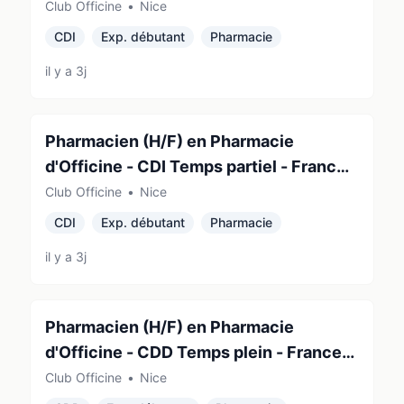
(06200)
Club Officine
•
Nice
CDI
Exp. débutant
Pharmacie
il y a 3j
Pharmacien (H/F) en Pharmacie
d'Officine - CDI Temps partiel - France
(06200)
Club Officine
•
Nice
CDI
Exp. débutant
Pharmacie
il y a 3j
Pharmacien (H/F) en Pharmacie
d'Officine - CDD Temps plein - France
(06200)
Club Officine
•
Nice