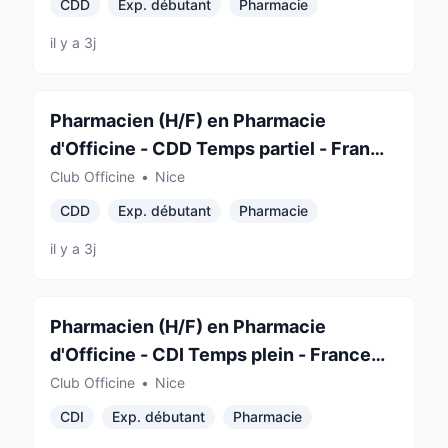
CDD
Exp. débutant
Pharmacie
il y a 3j
Pharmacien (H/F) en Pharmacie
d'Officine - CDD Temps partiel - France
(06200)
Club Officine
•
Nice
CDD
Exp. débutant
Pharmacie
il y a 3j
Pharmacien (H/F) en Pharmacie
d'Officine - CDI Temps plein - France
(06000)
Club Officine
•
Nice
CDI
Exp. débutant
Pharmacie