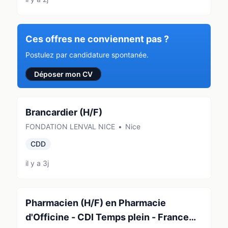
Ces offres ne conviennent pas ?
Postulez par candidature spontanée.
Déposer mon CV
Brancardier (H/F)
FONDATION LENVAL NICE
•
Nice
CDD
il y a 3j
Pharmacien (H/F) en Pharmacie
d'Officine - CDI Temps plein - France