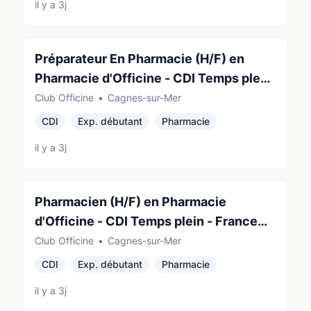
il y a 3j
Préparateur En Pharmacie (H/F) en
Pharmacie d'Officine - CDI Temps plein
- France (06800)
Club Officine
•
Cagnes-sur-Mer
CDI
Exp. débutant
Pharmacie
il y a 3j
Pharmacien (H/F) en Pharmacie
d'Officine - CDI Temps plein - France
(06800)
Club Officine
•
Cagnes-sur-Mer
CDI
Exp. débutant
Pharmacie
il y a 3j