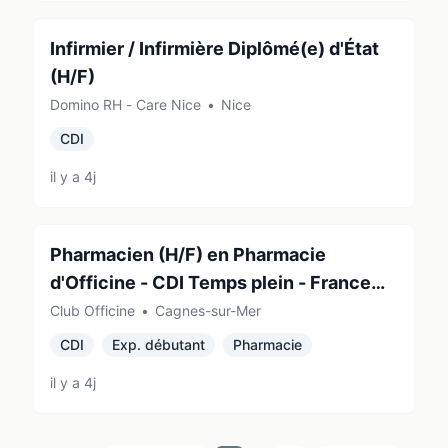
Infirmier / Infirmière Diplômé(e) d'État
(H/F)
Domino RH - Care Nice
•
Nice
CDI
il y a 4j
Pharmacien (H/F) en Pharmacie
d'Officine - CDI Temps plein - France
(06800)
Club Officine
•
Cagnes-sur-Mer
CDI
Exp. débutant
Pharmacie
il y a 4j