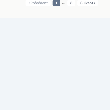
…
‹ Précédent
1
8
Suivant ›