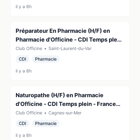
il y a 8h
Préparateur En Pharmacie (H/F) en
Pharmacie d'Officine - CDI Temps plein
- France (06700)
Club Officine
•
Saint-Laurent-du-Var
CDI
Pharmacie
il y a 8h
Naturopathe (H/F) en Pharmacie
d'Officine - CDI Temps plein - France
(06800)
Club Officine
•
Cagnes-sur-Mer
CDI
Pharmacie
il y a 8h