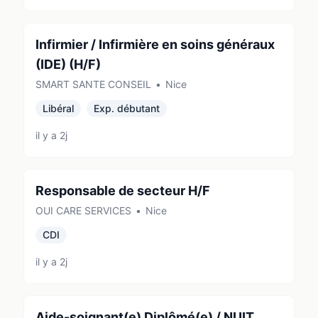
Infirmier / Infirmière en soins généraux
(IDE) (H/F)
SMART SANTE CONSEIL
•
Nice
Libéral
Exp. débutant
il y a 2j
Responsable de secteur H/F
OUI CARE SERVICES
•
Nice
CDI
il y a 2j
Aide-soignant(e) Diplômé(e) / NUIT