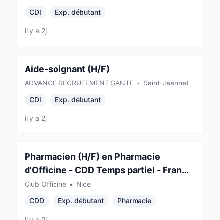
CDI
Exp. débutant
il y a 2j
Aide-soignant (H/F)
ADVANCE RECRUTEMENT SANTE
•
Saint-Jeannet
CDI
Exp. débutant
il y a 2j
Pharmacien (H/F) en Pharmacie
d'Officine - CDD Temps partiel - France
(06000)
Club Officine
•
Nice
CDD
Exp. débutant
Pharmacie
il y a 2j