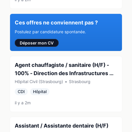
Ces offres ne conviennent pas ?
Postulez par candidature spontanée.
Déposer mon CV
Agent chauffagiste / sanitaire (H/F) -
100% - Direction des Infrastructures et
des Travaux
Hôpital Civil (Strasbourg)
•
Strasbourg
CDI
Hôpital
il y a 2m
Assistant / Assistante dentaire (H/F)