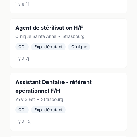
il y a 1j
Agent de stérilisation H/F
Clinique Sainte Anne
•
Strasbourg
CDI
Exp. débutant
Clinique
il y a 7j
Assistant Dentaire - référent
opérationnel F/H
VYV 3 Est
•
Strasbourg
CDI
Exp. débutant
il y a 15j