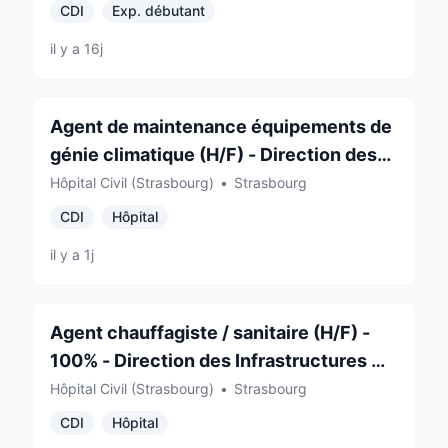
CDI
Exp. débutant
il y a 16j
Agent de maintenance équipements de
génie climatique (H/F) - Direction des
Infrastructures et des Travaux
Hôpital Civil (Strasbourg)
•
Strasbourg
CDI
Hôpital
il y a 1j
Agent chauffagiste / sanitaire (H/F) -
100% - Direction des Infrastructures et
des Travaux
Hôpital Civil (Strasbourg)
•
Strasbourg
CDI
Hôpital