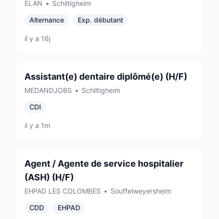
ELAN
•
Schiltigheim
Alternance
Exp. débutant
il y a 16j
Assistant(e) dentaire diplômé(e) (H/F)
MEDANDJOBS
•
Schiltigheim
CDI
il y a 1m
Agent / Agente de service hospitalier
(ASH) (H/F)
EHPAD LES COLOMBES
•
Souffelweyersheim
CDD
EHPAD