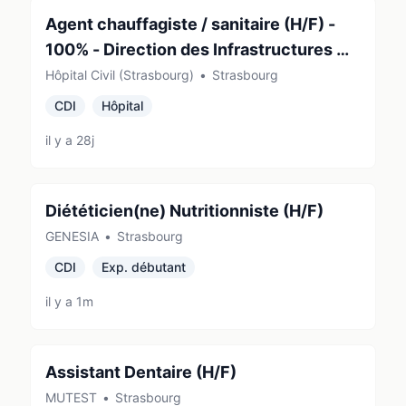
Agent chauffagiste / sanitaire (H/F) -
100% - Direction des Infrastructures et
des Travaux
Hôpital Civil (Strasbourg)
•
Strasbourg
CDI
Hôpital
il y a 28j
Diététicien(ne) Nutritionniste (H/F)
GENESIA
•
Strasbourg
CDI
Exp. débutant
il y a 1m
Assistant Dentaire (H/F)
MUTEST
•
Strasbourg