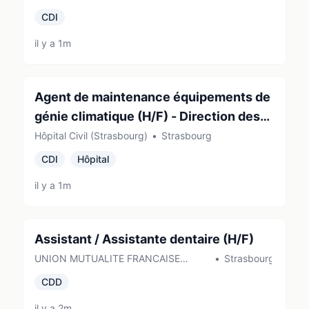
CDI
il y a 1m
Agent de maintenance équipements de
génie climatique (H/F) - Direction des
Infrastructures et des Travaux
Hôpital Civil (Strasbourg)
•
Strasbourg
CDI
Hôpital
il y a 1m
Assistant / Assistante dentaire (H/F)
UNION MUTUALITE FRANCAISE
•
Strasbourg
ALSACE
CDD
il y a 2m