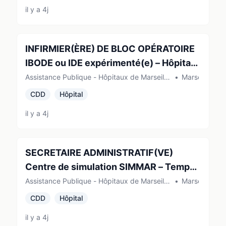
il y a 4j
INFIRMIER(ÈRE) DE BLOC OPÉRATOIRE
IBODE ou IDE expérimenté(e) – Hôpital
de la Conception
Assistance Publique - Hôpitaux de Marseille
•
Marseille
(AP-HM) (Marseille)
CDD
Hôpital
il y a 4j
SECRETAIRE ADMINISTRATIF(VE)
Centre de simulation SIMMAR – Temps
partiel 50%
Assistance Publique - Hôpitaux de Marseille
•
Marseille
(AP-HM) (Marseille)
CDD
Hôpital
il y a 4j