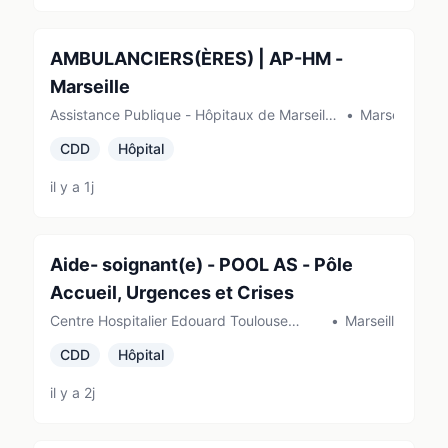
AMBULANCIERS(ÈRES) | AP-HM -
Marseille
Assistance Publique - Hôpitaux de Marseille
•
Marseille
(AP-HM) (Marseille)
CDD
Hôpital
il y a 1j
Aide- soignant(e) - POOL AS - Pôle
Accueil, Urgences et Crises
Centre Hospitalier Edouard Toulouse
•
Marseille
(Marseille)
CDD
Hôpital
il y a 2j