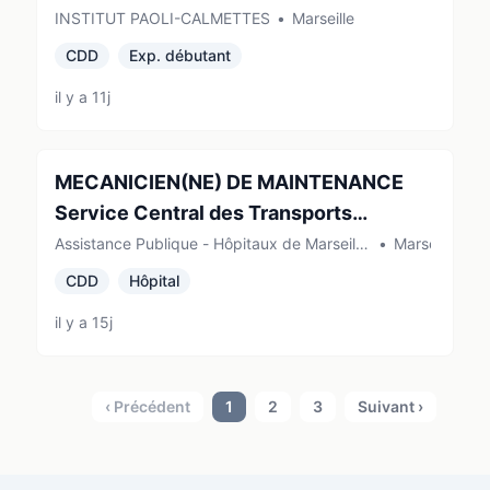
INSTITUT PAOLI-CALMETTES
•
Marseille
CDD
Exp. débutant
il y a 11j
MECANICIEN(NE) DE MAINTENANCE
Service Central des Transports
Sanitaires AP-HM
Assistance Publique - Hôpitaux de Marseille
•
Marseille
(AP-HM) (Marseille)
CDD
Hôpital
il y a 15j
‹ Précédent
1
2
3
Suivant ›