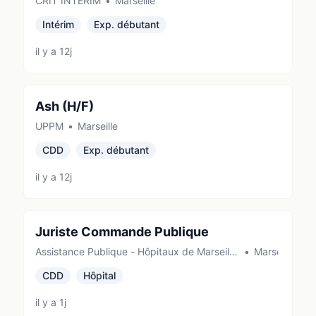
CRIT INTERIM
•
Marseille
Intérim
Exp. débutant
il y a 12j
Ash (H/F)
UPPM
•
Marseille
CDD
Exp. débutant
il y a 12j
Juriste Commande Publique
Assistance Publique - Hôpitaux de Marseille
•
Marseille
(AP-HM) (Marseille)
CDD
Hôpital
il y a 1j