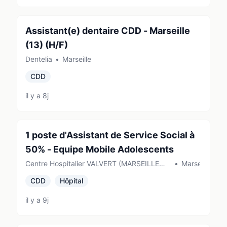
Assistant(e) dentaire CDD - Marseille
(13) (H/F)
Dentelia
•
Marseille
CDD
il y a 8j
1 poste d'Assistant de Service Social à
50% - Equipe Mobile Adolescents
Centre Hospitalier VALVERT (MARSEILLE
•
Marseille
11EME ARRONDISS)
CDD
Hôpital
il y a 9j