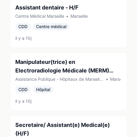
Assistant dentaire - H/F
Centre Médical Marseille
•
Marseille
CDD
Centre médical
il y a 10j
Manipulateur(trice) en
Electroradiologie Médicale (MERM)
Radiothérapie – Hôpital de la Timone
Assistance Publique - Hôpitaux de Marseille
•
Marseille
(AP-HM) (Marseille)
CDD
Hôpital
il y a 10j
Secretaire/ Assistant(e) Medical(e)
(H/F)