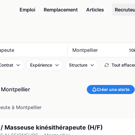
Emploi
Remplacement
Articles
Recrute
Où ?
Contrat
Expérience
Structure
Tout efface
 Montpellier
Créer une alerte
eute à Montpellier
/ Masseuse kinésithérapeute (H/F)