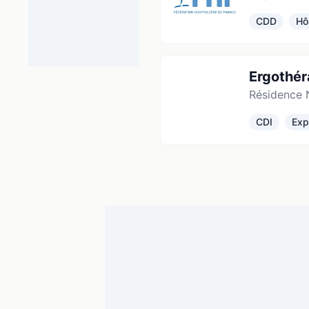
CDD
Hô
Ergothé
Résidence 
CDI
Exp