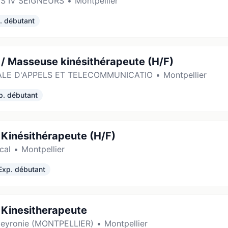
S IV SEIGNEURS
•
Montpellier
. débutant
/ Masseuse kinésithérapeute (H/F)
ALE D'APPELS ET TELECOMMUNICATIO
•
Montpellier
p. débutant
Kinésithérapeute (H/F)
cal
•
Montpellier
Exp. débutant
Kinesitherapeute
peyronie (MONTPELLIER)
•
Montpellier