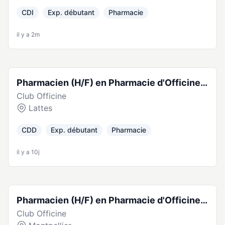
CDI
Exp. débutant
Pharmacie
il y a 2m
Pharmacien (H/F) en Pharmacie d'Officine -
Club Officine
CDD Temps plein - France (34970)
Lattes
CDD
Exp. débutant
Pharmacie
il y a 10j
Pharmacien (H/F) en Pharmacie d'Officine -
Club Officine
CDD Temps plein - France (34000)