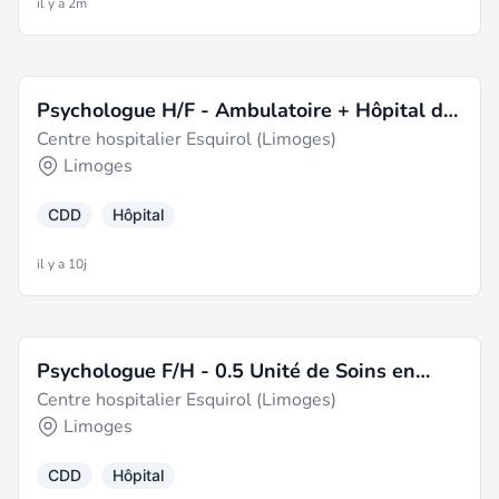
il y a 2m
Psychologue H/F - Ambulatoire + Hôpital de
Centre hospitalier Esquirol (Limoges)
Jour Ados - PUPEAP
Limoges
CDD
Hôpital
il y a 10j
Psychologue F/H - 0.5 Unité de Soins en
Centre hospitalier Esquirol (Limoges)
Milieu Pénitentiaire Psychiatrie + 0.30 Delay
Limoges
2 + 0.20 Ambulatoire - PIPA
CDD
Hôpital